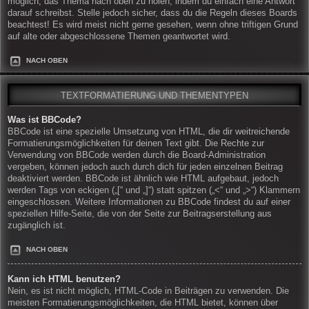
möglich, das Thema nach oben zu holen, indem du einfach eine Antwort
darauf schreibst. Stelle jedoch sicher, dass du die Regeln dieses Boards
beachtest! Es wird meist nicht gerne gesehen, wenn ohne triftigen Grund
auf alte oder abgeschlossene Themen geantwortet wird.
NACH OBEN
TEXTFORMATIERUNG UND THEMENTYPEN
Was ist BBCode?
BBCode ist eine spezielle Umsetzung von HTML, die dir weitreichende
Formatierungsmöglichkeiten für deinen Text gibt. Die Rechte zur
Verwendung von BBCode werden durch die Board-Administration
vergeben, können jedoch auch durch dich für jeden einzelnen Beitrag
deaktiviert werden. BBCode ist ähnlich wie HTML aufgebaut, jedoch
werden Tags von eckigen („[“ und „]“) statt spitzen („<“ und „>“) Klammern
eingeschlossen. Weitere Informationen zu BBCode findest du auf einer
speziellen Hilfe-Seite, die von der Seite zur Beitragserstellung aus
zugänglich ist.
NACH OBEN
Kann ich HTML benutzen?
Nein, es ist nicht möglich, HTML-Code in Beiträgen zu verwenden. Die
meisten Formatierungsmöglichkeiten, die HTML bietet, können über