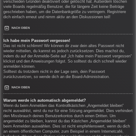
verschieden Gründen deaktiviert oder gelöscht hat. Außerdem löschen
viele Boards regelmäßig Benutzer, die für längere Zeit keine Beiträge
geschrieben haben, um die Datenbankgröße zu verringern. Registriere
dich einfach erneut und nimm aktiv an den Diskussionen teil!
NACH OBEN
Ich habe mein Passwort vergessen!
Das ist nicht schlimm! Wir können dir zwar dein altes Passwort nicht
wieder mitteilen, du kannst es jedoch zurücksetzen. Dies machst du,
indem du auf der Anmelde-Seite auf „Ich habe mein Passwort vergessen“
klickst und den Anweisungen folgst. So solltest du dich schnell wieder
anmelden können.
Solltest du trotzdem nicht in der Lage sein, dein Passwort
zurückzusetzen, so wende dich an die Board-Administration.
NACH OBEN
Warum werde ich automatisch abgemeldet?
Wenn du beim Anmelden das Kontrollkästchen „Angemeldet bleiben“
nicht auswählst, wirst du nur für eine Sitzung angemeldet. Dies verhindert
den Missbrauch deines Benutzerkontos durch einen Dritten. Um
angemeldet zu bleiben, kannst du das Kästchen „Angemeldet bleiben“
beim Anmelden auswählen. Dies ist nicht empfehlenswert, wenn du dich
an einem öffentlichen Computer, zum Beispiel in einem Internetcafé,