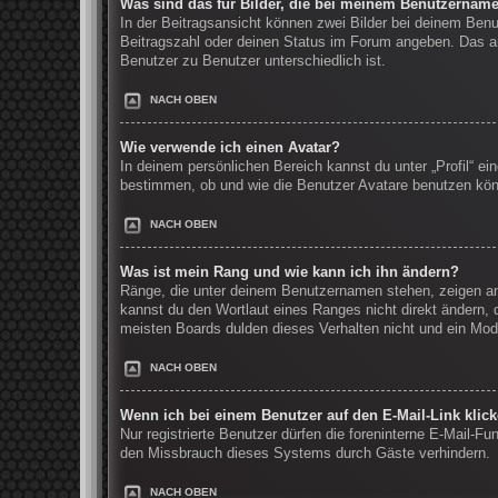
Was sind das für Bilder, die bei meinem Benutzernam
In der Beitragsansicht können zwei Bilder bei deinem Benu
Beitragszahl oder deinen Status im Forum angeben. Das and
Benutzer zu Benutzer unterschiedlich ist.
NACH OBEN
Wie verwende ich einen Avatar?
In deinem persönlichen Bereich kannst du unter „Profil“ e
bestimmen, ob und wie die Benutzer Avatare benutzen könn
NACH OBEN
Was ist mein Rang und wie kann ich ihn ändern?
Ränge, die unter deinem Benutzernamen stehen, zeigen an, 
kannst du den Wortlaut eines Ranges nicht direkt ändern, 
meisten Boards dulden dieses Verhalten nicht und ein Mod
NACH OBEN
Wenn ich bei einem Benutzer auf den E-Mail-Link klic
Nur registrierte Benutzer dürfen die foreninterne E-Mail-F
den Missbrauch dieses Systems durch Gäste verhindern.
NACH OBEN