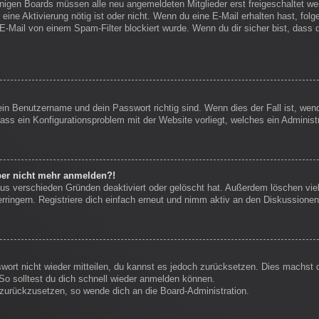
einigen Boards müssen alle neu angemeldeten Mitglieder erst freigeschaltet we
ob eine Aktivierung nötig ist oder nicht. Wenn du eine E-Mail erhalten hast, f
E-Mail von einem Spam-Filter blockiert wurde. Wenn du dir sicher bist, dass
ein Benutzername und dein Passwort richtig sind. Wenn dies der Fall ist, we
dass ein Konfigurationsproblem mit der Website vorliegt, welches ein Administ
aber nicht mehr anmelden?!
us verschieden Gründen deaktiviert oder gelöscht hat. Außerdem löschen viel
ingern. Registriere dich einfach erneut und nimm aktiv an den Diskussionen 
swort nicht wieder mitteilen, du kannst es jedoch zurücksetzen. Dies machst
So solltest du dich schnell wieder anmelden können.
t zurückzusetzen, so wende dich an die Board-Administration.