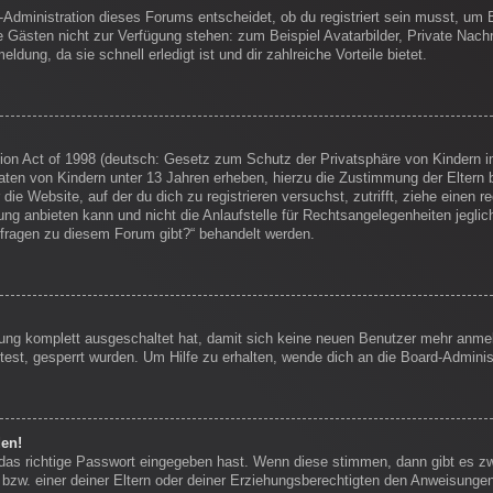
-Administration dieses Forums entscheidet, ob du registriert sein musst, um Be
die Gästen nicht zur Verfügung stehen: zum Beispiel Avatarbilder, Private Nachr
dung, da sie schnell erledigt ist und dir zahlreiche Vorteile bietet.
on Act of 1998 (deutsch: Gesetz zum Schutz der Privatsphäre von Kindern im
Daten von Kindern unter 13 Jahren erheben, hierzu die Zustimmung der Eltern
 die Website, auf der du dich zu registrieren versuchst, zutrifft, ziehe einen
g anbieten kann und nicht die Anlaufstelle für Rechtsangelegenheiten jegliche
nfragen zu diesem Forum gibt?“ behandelt werden.
erung komplett ausgeschaltet hat, damit sich keine neuen Benutzer mehr anm
est, gesperrt wurden. Um Hilfe zu erhalten, wende dich an die Board-Administ
den!
 das richtige Passwort eingegeben hast. Wenn diese stimmen, dann gibt es 
bzw. einer deiner Eltern oder deiner Erziehungsberechtigten den Anweisungen f