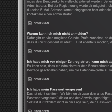
muss dein Benutzerkonto vielleicht aktiviert werden. Bei 
Administrator. Bei der Registrierung wurde dir mitgeteilt, 
du deine E-Mail-Adresse korrekt eingegeben hast oder die 
kontaktiere einen Administrator.
NACH OBEN
Warum kann ich mich nicht anmelden?
Dafür gibt es viele mögliche Gründe. Prüfe zunächst, ob d
dass du nicht gesperrt wurdest. Es ist ebenfalls möglich, 
NACH OBEN
Ich habe mich vor einiger Zeit registriert, kann mich 
Es kann sein, dass ein Administrator dein Benutzerkonto a
Beiträge geschrieben haben, um die Datenbankgröße zu verr
NACH OBEN
Ich habe mein Passwort vergessen!
Das ist nicht schlimm! Wir können dir zwar dein altes Pas
Passwort vergessen“ klickst und den Anweisungen folgst. 
Solltest du trotzdem nicht in der Lage sein, dein Passwor
NACH OBEN