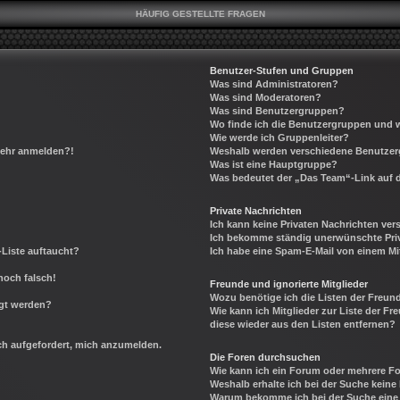
HÄUFIG GESTELLTE FRAGEN
Benutzer-Stufen und Gruppen
Was sind Administratoren?
Was sind Moderatoren?
Was sind Benutzergruppen?
Wo finde ich die Benutzergruppen und wi
Wie werde ich Gruppenleiter?
 mehr anmelden?!
Weshalb werden verschiedene Benutzerg
Was ist eine Hauptgruppe?
Was bedeutet der „Das Team“-Link auf d
Private Nachrichten
Ich kann keine Privaten Nachrichten ver
Ich bekomme ständig unerwünschte Priv
-Liste auftaucht?
Ich habe eine Spam-E-Mail von einem Mi
noch falsch!
Freunde und ignorierte Mitglieder
Wozu benötige ich die Listen der Freund
igt werden?
Wie kann ich Mitglieder zur Liste der Fr
diese wieder aus den Listen entfernen?
ich aufgefordert, mich anzumelden.
Die Foren durchsuchen
Wie kann ich ein Forum oder mehrere 
Weshalb erhalte ich bei der Suche keine
Warum bekomme ich bei der Suche eine 