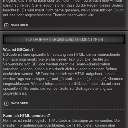
möglich, das Thema nach oben zu holen, indem du einfach eine Antwort
darauf schreibst. Stelle jedoch sicher, dass du die Regeln dieses Boards
beachtest! Es wird meist nicht gerne gesehen, wenn ohne triftigen Grund
auf alte oder abgeschlossene Themen geantwortet wird.
NACH OBEN
TEXTFORMATIERUNG UND THEMENTYPEN
Was ist BBCode?
BBCode ist eine spezielle Umsetzung von HTML, die dir weitreichende
Formatierungsmöglichkeiten für deinen Text gibt. Die Rechte zur
Verwendung von BBCode werden durch die Board-Administration
vergeben, können jedoch auch durch dich für jeden einzelnen Beitrag
deaktiviert werden. BBCode ist ähnlich wie HTML aufgebaut, jedoch
werden Tags von eckigen („[“ und „]“) statt spitzen („<“ und „>“) Klammern
eingeschlossen. Weitere Informationen zu BBCode findest du auf einer
speziellen Hilfe-Seite, die von der Seite zur Beitragserstellung aus
zugänglich ist.
NACH OBEN
Kann ich HTML benutzen?
Nein, es ist nicht möglich, HTML-Code in Beiträgen zu verwenden. Die
meisten Formatierungsmöglichkeiten, die HTML bietet, können über