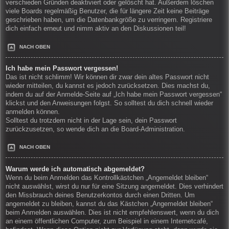
verschieden Gründen deaktiviert oder gelöscht hat. Außerdem löschen
viele Boards regelmäßig Benutzer, die für längere Zeit keine Beiträge
geschrieben haben, um die Datenbankgröße zu verringern. Registriere
dich einfach erneut und nimm aktiv an den Diskussionen teil!
NACH OBEN
Ich habe mein Passwort vergessen!
Das ist nicht schlimm! Wir können dir zwar dein altes Passwort nicht
wieder mitteilen, du kannst es jedoch zurücksetzen. Dies machst du,
indem du auf der Anmelde-Seite auf „Ich habe mein Passwort vergessen“
klickst und den Anweisungen folgst. So solltest du dich schnell wieder
anmelden können.
Solltest du trotzdem nicht in der Lage sein, dein Passwort
zurückzusetzen, so wende dich an die Board-Administration.
NACH OBEN
Warum werde ich automatisch abgemeldet?
Wenn du beim Anmelden das Kontrollkästchen „Angemeldet bleiben“
nicht auswählst, wirst du nur für eine Sitzung angemeldet. Dies verhindert
den Missbrauch deines Benutzerkontos durch einen Dritten. Um
angemeldet zu bleiben, kannst du das Kästchen „Angemeldet bleiben“
beim Anmelden auswählen. Dies ist nicht empfehlenswert, wenn du dich
an einem öffentlichen Computer, zum Beispiel in einem Internetcafé,