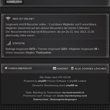
WER IST ONLINE?
Insgesamt sind
0
Besucher online :: 0 sichtbare Mitglieder und 0 unsichtbare
Mitglieder (basierend auf den aktiven Besuchern der letzten 5 Minuten)
Der Besucherrekord liegt bei
6
Besuchern, die am Do 21. Nov 2013, 21:26
gleichzeitig online waren.
STATISTIK
Beiträge insgesamt
5975
• Themen insgesamt
1163
• Mitglieder insgesamt
98
•
Unser neuestes Mitglied:
TheGardner
FOREN-ÜBERSICHT
KONTAKT
ALLE COOKIES LÖSCHEN
Alle Zeiten sind
UTC+02:00
Powered by
phpBB
® Forum Software © phpBB Limited
Deutsche Übersetzung durch
phpBB.de
Style: Blackfog by Tastenplayer
my-tastenworld.ch
Forenicons nach Vorlage von
icons.mysitemyway.com
Datenschutz
|
Nutzungsbedingungen