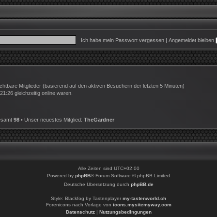
Ich habe mein Passwort vergessen
|
Angemeldet bleiben
ichtbare Mitglieder (basierend auf den aktiven Besuchern der letzten 5 Minuten)
:26 gleichzeitig online waren.
gesamt
98
• Unser neuestes Mitglied:
TheGardner
Alle Zeiten sind
UTC+02:00
Powered by
phpBB
® Forum Software © phpBB Limited
Deutsche Übersetzung durch
phpBB.de
Style: Blackfog by Tastenplayer
my-tastenworld.ch
Forenicons nach Vorlage von
icons.mysitemyway.com
Datenschutz
|
Nutzungsbedingungen