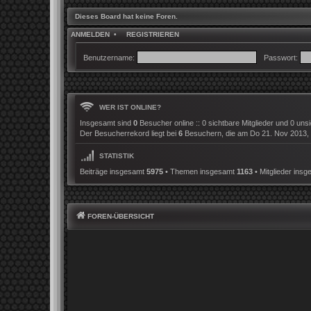
Dieses Board hat keine Foren.
ANMELDEN
•
REGISTRIEREN
Benutzername:
Passwort:
WER IST ONLINE?
Insgesamt sind
0
Besucher online :: 0 sichtbare Mitglieder und 0 uns
Der Besucherrekord liegt bei
6
Besuchern, die am Do 21. Nov 2013, 21
STATISTIK
Beiträge insgesamt
5975
• Themen insgesamt
1163
• Mitglieder ins
FOREN-ÜBERSICHT