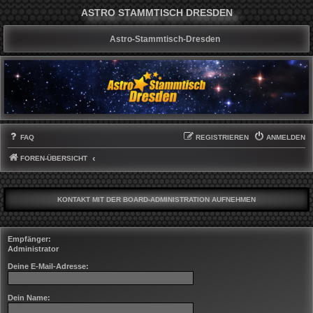
ASTRO STAMMTISCH DRESDEN
Astro-Stammtisch-Dresden
FAQ
REGISTRIEREN
ANMELDEN
FOREN-ÜBERSICHT
KONTAKT MIT DER BOARD-ADMINISTRATION AUFNEHMEN
Empfänger:
Administrator
Deine E-Mail-Adresse:
Dein Name: