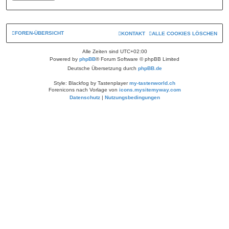
FOREN-ÜBERSICHT
KONTAKT
ALLE COOKIES LÖSCHEN
Alle Zeiten sind
UTC+02:00
Powered by
phpBB
® Forum Software © phpBB Limited
Deutsche Übersetzung durch
phpBB.de
Style: Blackfog by Tastenplayer
my-tastenworld.ch
Forenicons nach Vorlage von
icons.mysitemyway.com
Datenschutz
|
Nutzungsbedingungen