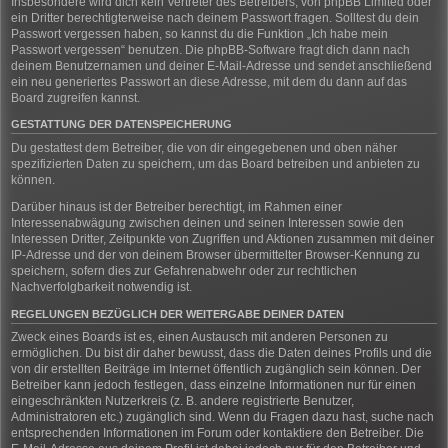
Insbesondere wird dich kein Vertreter des Betreibers, von phpBB Limited oder
ein Dritter berechtigterweise nach deinem Passwort fragen. Solltest du dein
Passwort vergessen haben, so kannst du die Funktion „Ich habe mein
Passwort vergessen“ benutzen. Die phpBB-Software fragt dich dann nach
deinem Benutzernamen und deiner E-Mail-Adresse und sendet anschließend
ein neu generiertes Passwort an diese Adresse, mit dem du dann auf das
Board zugreifen kannst.
GESTATTUNG DER DATENSPEICHERUNG
Du gestattest dem Betreiber, die von dir eingegebenen und oben näher
spezifizierten Daten zu speichern, um das Board betreiben und anbieten zu
können.
Darüber hinaus ist der Betreiber berechtigt, im Rahmen einer
Interessenabwägung zwischen deinen und seinen Interessen sowie den
Interessen Dritter, Zeitpunkte von Zugriffen und Aktionen zusammen mit deiner
IP-Adresse und der von deinem Browser übermittelter Browser-Kennung zu
speichern, sofern dies zur Gefahrenabwehr oder zur rechtlichen
Nachverfolgbarkeit notwendig ist.
REGELUNGEN BEZÜGLICH DER WEITERGABE DEINER DATEN
Zweck eines Boards ist es, einen Austausch mit anderen Personen zu
ermöglichen. Du bist dir daher bewusst, dass die Daten deines Profils und die
von dir erstellten Beiträge im Internet öffentlich zugänglich sein können. Der
Betreiber kann jedoch festlegen, dass einzelne Informationen nur für einen
eingeschränkten Nutzerkreis (z. B. andere registrierte Benutzer,
Administratoren etc.) zugänglich sind. Wenn du Fragen dazu hast, suche nach
entsprechenden Informationen im Forum oder kontaktiere den Betreiber. Die