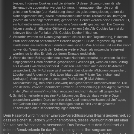
bleiben. In diesen Cookies sind die aktuelle ID deiner Sitzung (damit dir alle
Seitenaufrufe zugeordnet werden können), Informationen über die von dir
gelesenen Beiträge (zur Markierung dieser als gelesen/ungelesen; sofern du
nicht angemeldet bist) sowie Informationen über deine Teilnahme an Umfragen
(sofern du nicht angemeldet bist) gespeichert. Ferner werden deine Benutzer-ID,
ein Authentifizierungsschlüssel und eine Session-ID gespeichert. Die Cookies
haben standardmäßig eine Gültigkeit von einem Jahr. Alle Cookies kannst du
jederzeit über die Funktion „Alle Cookies löschen“ löschen.
Weiterhin werden die Daten gespeichert, die du bei der Registrierung, in deinem
Profil oder deinem persönlichem Bereich angibst. Für die Registrierung sind
mindestens ein eindeutiger Benutzername, eine E-Mail-Adresse und ein Passwort
notwendig. Wenn durch den Betreiber weitere Daten als notwendig festgelegt
wurden, so ist dies für dich vor deren Eingabe ersichtlich.
Wenn du einen Beitrag oder eine private Nachricht erstellst, so werden die dort
eingegebenen Daten ebenfalls gespeichert. Gleiches gilt, wenn du einen Beitrag
als Entwurf zwischenspeicherst. In diesen Fällen wird auch deine IP-Adresse
gespeichert. Die IP-Adresse wird weiterhin bei folgenden Aktionen gespeichert:
Löschen und Ändern von Beiträgen (dazu zählen Private Nachrichten und
Umfragen), Änderungen an zentralen Profildaten (E-Mail-Adresse,
Kontoaktivierung, Benutzer-Passwort) und gescheiterte Anmeldeversuche. Die
von deinem Browser übermittelte Browser-Kennzeichnung (User Agent) wird nur
in der „Wer ist online?“-Funktion angezeigt und nicht dauerhaft gespeichert.
Schließlich erfordern einzelne Funktionen des Boards, dass weitere Daten
gespeichert werden. Dazu gehören dein Abstimmungsverhalten bei Umfragen,
der Gelesen-Status von deinen Beiträgen oder explizit von dir gesetzte
Lesezeichen oder Benachrichtigungsfunktionen.
Dein Passwort wird mit einer Einwege-Verschlüsselung (Hash) gespeichert, so
dass es sicher ist. Jedoch wird dir empfohlen, dieses Passwort nicht auf einer
Vielzahl von Webseiten zu verwenden. Das Passwort ist dein Schlüssel zu
deinem Benutzerkonto für das Board, also geh mit ihm sorgsam um.