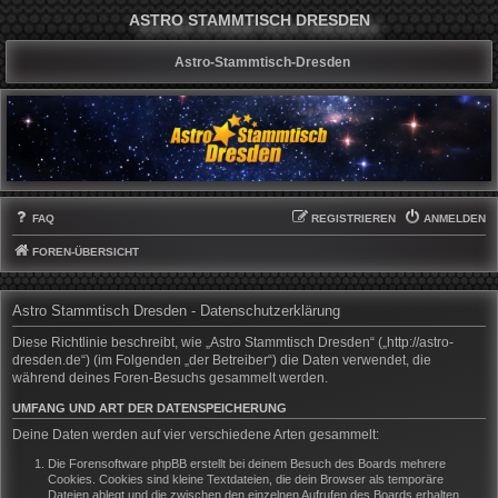
ASTRO STAMMTISCH DRESDEN
Astro-Stammtisch-Dresden
FAQ
REGISTRIEREN
ANMELDEN
FOREN-ÜBERSICHT
Astro Stammtisch Dresden - Datenschutzerklärung
Diese Richtlinie beschreibt, wie „Astro Stammtisch Dresden“ („http://astro-
dresden.de“) (im Folgenden „der Betreiber“) die Daten verwendet, die
während deines Foren-Besuchs gesammelt werden.
UMFANG UND ART DER DATENSPEICHERUNG
Deine Daten werden auf vier verschiedene Arten gesammelt:
Die Forensoftware phpBB erstellt bei deinem Besuch des Boards mehrere
Cookies. Cookies sind kleine Textdateien, die dein Browser als temporäre
Dateien ablegt und die zwischen den einzelnen Aufrufen des Boards erhalten