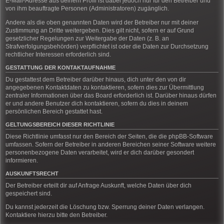
E-Mail-Adresse aus deinem Profil ist dabei jedoch nur für den Betreiber und
von ihm beauftragte Personen (Administratoren) zugänglich.
Andere als die oben genannten Daten wird der Betreiber nur mit deiner
Zustimmung an Dritte weitergeben. Dies gilt nicht, sofern er auf Grund
gesetzlicher Regelungen zur Weitergabe der Daten (z. B. an
Strafverfolgungsbehörden) verpflichtet ist oder die Daten zur Durchsetzung
rechtlicher Interessen erforderlich sind.
GESTATTUNG DER KONTAKTAUFNAHME
Du gestattest dem Betreiber darüber hinaus, dich unter den von dir
angegebenen Kontaktdaten zu kontaktieren, sofern dies zur Übermittlung
zentraler Informationen über das Board erforderlich ist. Darüber hinaus dürfen
er und andere Benutzer dich kontaktieren, sofern du dies in deinem
persönlichen Bereich gestattet hast.
GELTUNGSBEREICH DIESER RICHTLINIE
Diese Richtlinie umfasst nur den Bereich der Seiten, die die phpBB-Software
umfassen. Sofern der Betreiber in anderen Bereichen seiner Software weitere
personenbezogene Daten verarbeitet, wird er dich darüber gesondert
informieren.
AUSKUNFTSRECHT
Der Betreiber erteilt dir auf Anfrage Auskunft, welche Daten über dich
gespeichert sind.
Du kannst jederzeit die Löschung bzw. Sperrung deiner Daten verlangen.
Kontaktiere hierzu bitte den Betreiber.