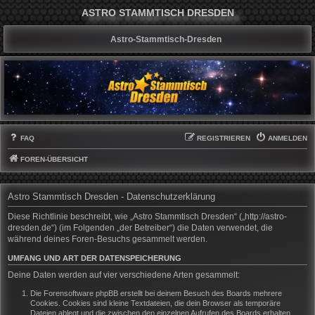
ASTRO STAMMTISCH DRESDEN
Astro-Stammtisch-Dresden
FAQ
REGISTRIEREN
ANMELDEN
FOREN-ÜBERSICHT
Astro Stammtisch Dresden - Datenschutzerklärung
Diese Richtlinie beschreibt, wie „Astro Stammtisch Dresden“ („http://astro-
dresden.de“) (im Folgenden „der Betreiber“) die Daten verwendet, die
während deines Foren-Besuchs gesammelt werden.
UMFANG UND ART DER DATENSPEICHERUNG
Deine Daten werden auf vier verschiedene Arten gesammelt:
Die Forensoftware phpBB erstellt bei deinem Besuch des Boards mehrere
Cookies. Cookies sind kleine Textdateien, die dein Browser als temporäre
Dateien ablegt und die zwischen den einzelnen Aufrufen des Boards erhalten