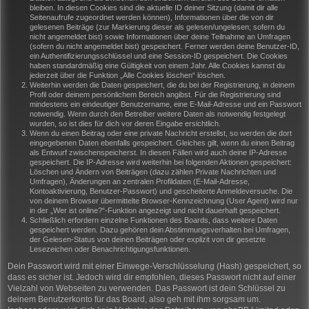
bleiben. In diesen Cookies sind die aktuelle ID deiner Sitzung (damit dir alle
Seitenaufrufe zugeordnet werden können), Informationen über die von dir
gelesenen Beiträge (zur Markierung dieser als gelesen/ungelesen; sofern du
nicht angemeldet bist) sowie Informationen über deine Teilnahme an Umfragen
(sofern du nicht angemeldet bist) gespeichert. Ferner werden deine Benutzer-ID,
ein Authentifizierungsschlüssel und eine Session-ID gespeichert. Die Cookies
haben standardmäßig eine Gültigkeit von einem Jahr. Alle Cookies kannst du
jederzeit über die Funktion „Alle Cookies löschen“ löschen.
Weiterhin werden die Daten gespeichert, die du bei der Registrierung, in deinem
Profil oder deinem persönlichem Bereich angibst. Für die Registrierung sind
mindestens ein eindeutiger Benutzername, eine E-Mail-Adresse und ein Passwort
notwendig. Wenn durch den Betreiber weitere Daten als notwendig festgelegt
wurden, so ist dies für dich vor deren Eingabe ersichtlich.
Wenn du einen Beitrag oder eine private Nachricht erstellst, so werden die dort
eingegebenen Daten ebenfalls gespeichert. Gleiches gilt, wenn du einen Beitrag
als Entwurf zwischenspeicherst. In diesen Fällen wird auch deine IP-Adresse
gespeichert. Die IP-Adresse wird weiterhin bei folgenden Aktionen gespeichert:
Löschen und Ändern von Beiträgen (dazu zählen Private Nachrichten und
Umfragen), Änderungen an zentralen Profildaten (E-Mail-Adresse,
Kontoaktivierung, Benutzer-Passwort) und gescheiterte Anmeldeversuche. Die
von deinem Browser übermittelte Browser-Kennzeichnung (User Agent) wird nur
in der „Wer ist online?“-Funktion angezeigt und nicht dauerhaft gespeichert.
Schließlich erfordern einzelne Funktionen des Boards, dass weitere Daten
gespeichert werden. Dazu gehören dein Abstimmungsverhalten bei Umfragen,
der Gelesen-Status von deinen Beiträgen oder explizit von dir gesetzte
Lesezeichen oder Benachrichtigungsfunktionen.
Dein Passwort wird mit einer Einwege-Verschlüsselung (Hash) gespeichert, so
dass es sicher ist. Jedoch wird dir empfohlen, dieses Passwort nicht auf einer
Vielzahl von Webseiten zu verwenden. Das Passwort ist dein Schlüssel zu
deinem Benutzerkonto für das Board, also geh mit ihm sorgsam um.