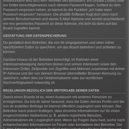
Insbesondere wird dich kein Vertreter des Betreibers, von phpBB Limited oder
ein Dritter berechtigterweise nach deinem Passwort fragen. Solltest du dein
Passwort vergessen haben, so kannst du die Funktion „Ich habe mein
Passwort vergessen“ benutzen. Die phpBB-Software fragt dich dann nach
deinem Benutzernamen und deiner E-Mail-Adresse und sendet anschließend
ein neu generiertes Passwort an diese Adresse, mit dem du dann auf das
Board zugreifen kannst.
GESTATTUNG DER DATENSPEICHERUNG
Du gestattest dem Betreiber, die von dir eingegebenen und oben näher
spezifizierten Daten zu speichern, um das Board betreiben und anbieten zu
können.
Darüber hinaus ist der Betreiber berechtigt, im Rahmen einer
Interessenabwägung zwischen deinen und seinen Interessen sowie den
Interessen Dritter, Zeitpunkte von Zugriffen und Aktionen zusammen mit deiner
IP-Adresse und der von deinem Browser übermittelter Browser-Kennung zu
speichern, sofern dies zur Gefahrenabwehr oder zur rechtlichen
Nachverfolgbarkeit notwendig ist.
REGELUNGEN BEZÜGLICH DER WEITERGABE DEINER DATEN
Zweck eines Boards ist es, einen Austausch mit anderen Personen zu
ermöglichen. Du bist dir daher bewusst, dass die Daten deines Profils und die
von dir erstellten Beiträge im Internet öffentlich zugänglich sein können. Der
Betreiber kann jedoch festlegen, dass einzelne Informationen nur für einen
eingeschränkten Nutzerkreis (z. B. andere registrierte Benutzer,
Administratoren etc.) zugänglich sind. Wenn du Fragen dazu hast, suche nach
entsprechenden Informationen im Forum oder kontaktiere den Betreiber. Die