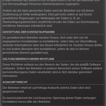
E-Mail-Adresse aus deinem Profil ist dabei jedoch nur für den Betreiber und
von ihm beauftragte Personen (Administratoren) zugänglich.
Andere als die oben genannten Daten wird der Betreiber nur mit deiner
Zustimmung an Dritte weitergeben. Dies gilt nicht, sofern er auf Grund
gesetzlicher Regelungen zur Weitergabe der Daten (z. B. an
Strafverfolgungsbehörden) verpflichtet ist oder die Daten zur Durchsetzung
rechtlicher Interessen erforderlich sind.
GESTATTUNG DER KONTAKTAUFNAHME
Du gestattest dem Betreiber darüber hinaus, dich unter den von dir
angegebenen Kontaktdaten zu kontaktieren, sofern dies zur Übermittlung
zentraler Informationen über das Board erforderlich ist. Darüber hinaus dürfen
er und andere Benutzer dich kontaktieren, sofern du dies in deinem
persönlichen Bereich gestattet hast.
GELTUNGSBEREICH DIESER RICHTLINIE
Diese Richtlinie umfasst nur den Bereich der Seiten, die die phpBB-Software
umfassen. Sofern der Betreiber in anderen Bereichen seiner Software weitere
personenbezogene Daten verarbeitet, wird er dich darüber gesondert
informieren.
AUSKUNFTSRECHT
Der Betreiber erteilt dir auf Anfrage Auskunft, welche Daten über dich
gespeichert sind.
Du kannst jederzeit die Löschung bzw. Sperrung deiner Daten verlangen.
Kontaktiere hierzu bitte den Betreiber.