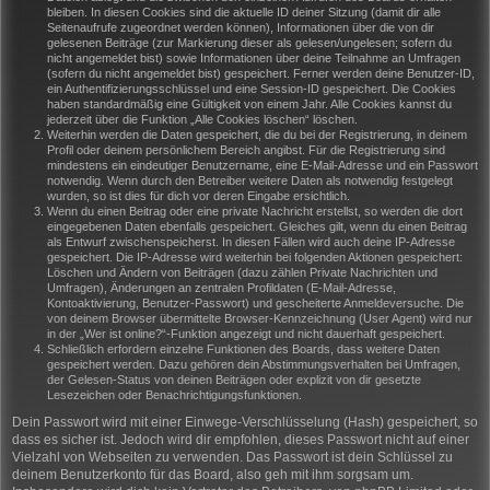
bleiben. In diesen Cookies sind die aktuelle ID deiner Sitzung (damit dir alle
Seitenaufrufe zugeordnet werden können), Informationen über die von dir
gelesenen Beiträge (zur Markierung dieser als gelesen/ungelesen; sofern du
nicht angemeldet bist) sowie Informationen über deine Teilnahme an Umfragen
(sofern du nicht angemeldet bist) gespeichert. Ferner werden deine Benutzer-ID,
ein Authentifizierungsschlüssel und eine Session-ID gespeichert. Die Cookies
haben standardmäßig eine Gültigkeit von einem Jahr. Alle Cookies kannst du
jederzeit über die Funktion „Alle Cookies löschen“ löschen.
Weiterhin werden die Daten gespeichert, die du bei der Registrierung, in deinem
Profil oder deinem persönlichem Bereich angibst. Für die Registrierung sind
mindestens ein eindeutiger Benutzername, eine E-Mail-Adresse und ein Passwort
notwendig. Wenn durch den Betreiber weitere Daten als notwendig festgelegt
wurden, so ist dies für dich vor deren Eingabe ersichtlich.
Wenn du einen Beitrag oder eine private Nachricht erstellst, so werden die dort
eingegebenen Daten ebenfalls gespeichert. Gleiches gilt, wenn du einen Beitrag
als Entwurf zwischenspeicherst. In diesen Fällen wird auch deine IP-Adresse
gespeichert. Die IP-Adresse wird weiterhin bei folgenden Aktionen gespeichert:
Löschen und Ändern von Beiträgen (dazu zählen Private Nachrichten und
Umfragen), Änderungen an zentralen Profildaten (E-Mail-Adresse,
Kontoaktivierung, Benutzer-Passwort) und gescheiterte Anmeldeversuche. Die
von deinem Browser übermittelte Browser-Kennzeichnung (User Agent) wird nur
in der „Wer ist online?“-Funktion angezeigt und nicht dauerhaft gespeichert.
Schließlich erfordern einzelne Funktionen des Boards, dass weitere Daten
gespeichert werden. Dazu gehören dein Abstimmungsverhalten bei Umfragen,
der Gelesen-Status von deinen Beiträgen oder explizit von dir gesetzte
Lesezeichen oder Benachrichtigungsfunktionen.
Dein Passwort wird mit einer Einwege-Verschlüsselung (Hash) gespeichert, so
dass es sicher ist. Jedoch wird dir empfohlen, dieses Passwort nicht auf einer
Vielzahl von Webseiten zu verwenden. Das Passwort ist dein Schlüssel zu
deinem Benutzerkonto für das Board, also geh mit ihm sorgsam um.