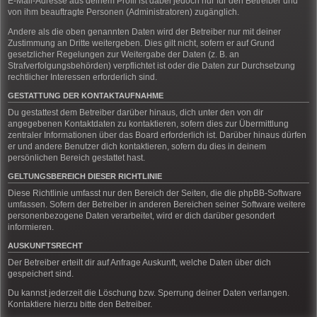
E-Mail-Adresse aus deinem Profil ist dabei jedoch nur für den Betreiber und
von ihm beauftragte Personen (Administratoren) zugänglich.
Andere als die oben genannten Daten wird der Betreiber nur mit deiner
Zustimmung an Dritte weitergeben. Dies gilt nicht, sofern er auf Grund
gesetzlicher Regelungen zur Weitergabe der Daten (z. B. an
Strafverfolgungsbehörden) verpflichtet ist oder die Daten zur Durchsetzung
rechtlicher Interessen erforderlich sind.
GESTATTUNG DER KONTAKTAUFNAHME
Du gestattest dem Betreiber darüber hinaus, dich unter den von dir
angegebenen Kontaktdaten zu kontaktieren, sofern dies zur Übermittlung
zentraler Informationen über das Board erforderlich ist. Darüber hinaus dürfen
er und andere Benutzer dich kontaktieren, sofern du dies in deinem
persönlichen Bereich gestattet hast.
GELTUNGSBEREICH DIESER RICHTLINIE
Diese Richtlinie umfasst nur den Bereich der Seiten, die die phpBB-Software
umfassen. Sofern der Betreiber in anderen Bereichen seiner Software weitere
personenbezogene Daten verarbeitet, wird er dich darüber gesondert
informieren.
AUSKUNFTSRECHT
Der Betreiber erteilt dir auf Anfrage Auskunft, welche Daten über dich
gespeichert sind.
Du kannst jederzeit die Löschung bzw. Sperrung deiner Daten verlangen.
Kontaktiere hierzu bitte den Betreiber.