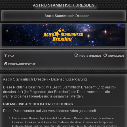
ASTRO STAMMTISCH DRESDEN
Astro-Stammtisch-Dresden
FAQ
REGISTRIEREN
ANMELDEN
FOREN-ÜBERSICHT
Astro Stammtisch Dresden - Datenschutzerklärung
Diese Richtlinie beschreibt, wie „Astro Stammtisch Dresden“ („http://astro-
dresden.de“) (im Folgenden „der Betreiber“) die Daten verwendet, die
während deines Foren-Besuchs gesammelt werden.
UMFANG UND ART DER DATENSPEICHERUNG
Deine Daten werden auf vier verschiedene Arten gesammelt:
Die Forensoftware phpBB erstellt bei deinem Besuch des Boards mehrere
Cookies. Cookies sind kleine Textdateien, die dein Browser als temporäre
Dateien ablegt und die zwischen den einzelnen Aufrufen des Boards erhalten