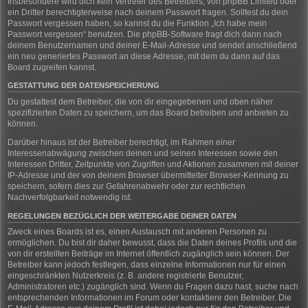
Insbesondere wird dich kein Vertreter des Betreibers, von phpBB Limited oder
ein Dritter berechtigterweise nach deinem Passwort fragen. Solltest du dein
Passwort vergessen haben, so kannst du die Funktion „Ich habe mein
Passwort vergessen“ benutzen. Die phpBB-Software fragt dich dann nach
deinem Benutzernamen und deiner E-Mail-Adresse und sendet anschließend
ein neu generiertes Passwort an diese Adresse, mit dem du dann auf das
Board zugreifen kannst.
GESTATTUNG DER DATENSPEICHERUNG
Du gestattest dem Betreiber, die von dir eingegebenen und oben näher
spezifizierten Daten zu speichern, um das Board betreiben und anbieten zu
können.
Darüber hinaus ist der Betreiber berechtigt, im Rahmen einer
Interessenabwägung zwischen deinen und seinen Interessen sowie den
Interessen Dritter, Zeitpunkte von Zugriffen und Aktionen zusammen mit deiner
IP-Adresse und der von deinem Browser übermittelter Browser-Kennung zu
speichern, sofern dies zur Gefahrenabwehr oder zur rechtlichen
Nachverfolgbarkeit notwendig ist.
REGELUNGEN BEZÜGLICH DER WEITERGABE DEINER DATEN
Zweck eines Boards ist es, einen Austausch mit anderen Personen zu
ermöglichen. Du bist dir daher bewusst, dass die Daten deines Profils und die
von dir erstellten Beiträge im Internet öffentlich zugänglich sein können. Der
Betreiber kann jedoch festlegen, dass einzelne Informationen nur für einen
eingeschränkten Nutzerkreis (z. B. andere registrierte Benutzer,
Administratoren etc.) zugänglich sind. Wenn du Fragen dazu hast, suche nach
entsprechenden Informationen im Forum oder kontaktiere den Betreiber. Die