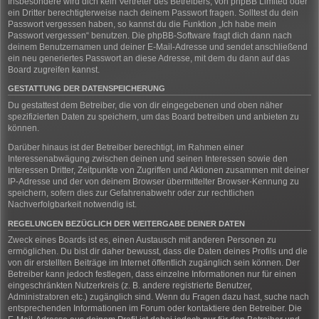
Insbesondere wird dich kein Vertreter des Betreibers, von phpBB Limited oder
ein Dritter berechtigterweise nach deinem Passwort fragen. Solltest du dein
Passwort vergessen haben, so kannst du die Funktion „Ich habe mein
Passwort vergessen“ benutzen. Die phpBB-Software fragt dich dann nach
deinem Benutzernamen und deiner E-Mail-Adresse und sendet anschließend
ein neu generiertes Passwort an diese Adresse, mit dem du dann auf das
Board zugreifen kannst.
GESTATTUNG DER DATENSPEICHERUNG
Du gestattest dem Betreiber, die von dir eingegebenen und oben näher
spezifizierten Daten zu speichern, um das Board betreiben und anbieten zu
können.
Darüber hinaus ist der Betreiber berechtigt, im Rahmen einer
Interessenabwägung zwischen deinen und seinen Interessen sowie den
Interessen Dritter, Zeitpunkte von Zugriffen und Aktionen zusammen mit deiner
IP-Adresse und der von deinem Browser übermittelter Browser-Kennung zu
speichern, sofern dies zur Gefahrenabwehr oder zur rechtlichen
Nachverfolgbarkeit notwendig ist.
REGELUNGEN BEZÜGLICH DER WEITERGABE DEINER DATEN
Zweck eines Boards ist es, einen Austausch mit anderen Personen zu
ermöglichen. Du bist dir daher bewusst, dass die Daten deines Profils und die
von dir erstellten Beiträge im Internet öffentlich zugänglich sein können. Der
Betreiber kann jedoch festlegen, dass einzelne Informationen nur für einen
eingeschränkten Nutzerkreis (z. B. andere registrierte Benutzer,
Administratoren etc.) zugänglich sind. Wenn du Fragen dazu hast, suche nach
entsprechenden Informationen im Forum oder kontaktiere den Betreiber. Die