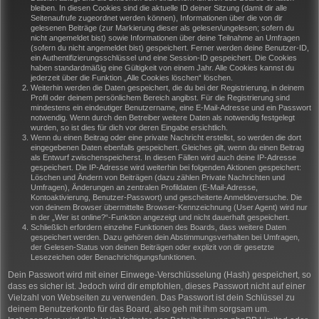
bleiben. In diesen Cookies sind die aktuelle ID deiner Sitzung (damit dir alle
Seitenaufrufe zugeordnet werden können), Informationen über die von dir
gelesenen Beiträge (zur Markierung dieser als gelesen/ungelesen; sofern du
nicht angemeldet bist) sowie Informationen über deine Teilnahme an Umfragen
(sofern du nicht angemeldet bist) gespeichert. Ferner werden deine Benutzer-ID,
ein Authentifizierungsschlüssel und eine Session-ID gespeichert. Die Cookies
haben standardmäßig eine Gültigkeit von einem Jahr. Alle Cookies kannst du
jederzeit über die Funktion „Alle Cookies löschen“ löschen.
Weiterhin werden die Daten gespeichert, die du bei der Registrierung, in deinem
Profil oder deinem persönlichem Bereich angibst. Für die Registrierung sind
mindestens ein eindeutiger Benutzername, eine E-Mail-Adresse und ein Passwort
notwendig. Wenn durch den Betreiber weitere Daten als notwendig festgelegt
wurden, so ist dies für dich vor deren Eingabe ersichtlich.
Wenn du einen Beitrag oder eine private Nachricht erstellst, so werden die dort
eingegebenen Daten ebenfalls gespeichert. Gleiches gilt, wenn du einen Beitrag
als Entwurf zwischenspeicherst. In diesen Fällen wird auch deine IP-Adresse
gespeichert. Die IP-Adresse wird weiterhin bei folgenden Aktionen gespeichert:
Löschen und Ändern von Beiträgen (dazu zählen Private Nachrichten und
Umfragen), Änderungen an zentralen Profildaten (E-Mail-Adresse,
Kontoaktivierung, Benutzer-Passwort) und gescheiterte Anmeldeversuche. Die
von deinem Browser übermittelte Browser-Kennzeichnung (User Agent) wird nur
in der „Wer ist online?“-Funktion angezeigt und nicht dauerhaft gespeichert.
Schließlich erfordern einzelne Funktionen des Boards, dass weitere Daten
gespeichert werden. Dazu gehören dein Abstimmungsverhalten bei Umfragen,
der Gelesen-Status von deinen Beiträgen oder explizit von dir gesetzte
Lesezeichen oder Benachrichtigungsfunktionen.
Dein Passwort wird mit einer Einwege-Verschlüsselung (Hash) gespeichert, so
dass es sicher ist. Jedoch wird dir empfohlen, dieses Passwort nicht auf einer
Vielzahl von Webseiten zu verwenden. Das Passwort ist dein Schlüssel zu
deinem Benutzerkonto für das Board, also geh mit ihm sorgsam um.