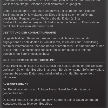
E-Mail-Adresse aus deinem Profil ist dabei jedoch nur für den Betreiber und
von ihm beauftragte Personen (Administratoren) zugänglich.
Andere als die oben genannten Daten wird der Betreiber nur mit deiner
Zustimmung an Dritte weitergeben. Dies gilt nicht, sofern er auf Grund
gesetzlicher Regelungen zur Weitergabe der Daten (z. B. an
Strafverfolgungsbehörden) verpflichtet ist oder die Daten zur Durchsetzung
rechtlicher Interessen erforderlich sind.
GESTATTUNG DER KONTAKTAUFNAHME
Du gestattest dem Betreiber darüber hinaus, dich unter den von dir
angegebenen Kontaktdaten zu kontaktieren, sofern dies zur Übermittlung
zentraler Informationen über das Board erforderlich ist. Darüber hinaus dürfen
er und andere Benutzer dich kontaktieren, sofern du dies in deinem
persönlichen Bereich gestattet hast.
GELTUNGSBEREICH DIESER RICHTLINIE
Diese Richtlinie umfasst nur den Bereich der Seiten, die die phpBB-Software
umfassen. Sofern der Betreiber in anderen Bereichen seiner Software weitere
personenbezogene Daten verarbeitet, wird er dich darüber gesondert
informieren.
AUSKUNFTSRECHT
Der Betreiber erteilt dir auf Anfrage Auskunft, welche Daten über dich
gespeichert sind.
Du kannst jederzeit die Löschung bzw. Sperrung deiner Daten verlangen.
Kontaktiere hierzu bitte den Betreiber.