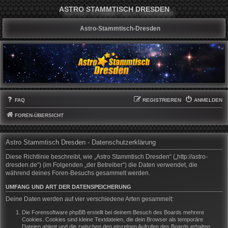
ASTRO STAMMTISCH DRESDEN
Astro-Stammtisch-Dresden
FAQ
REGISTRIEREN
ANMELDEN
FOREN-ÜBERSICHT
Astro Stammtisch Dresden - Datenschutzerklärung
Diese Richtlinie beschreibt, wie „Astro Stammtisch Dresden“ („http://astro-
dresden.de“) (im Folgenden „der Betreiber“) die Daten verwendet, die
während deines Foren-Besuchs gesammelt werden.
UMFANG UND ART DER DATENSPEICHERUNG
Deine Daten werden auf vier verschiedene Arten gesammelt:
Die Forensoftware phpBB erstellt bei deinem Besuch des Boards mehrere
Cookies. Cookies sind kleine Textdateien, die dein Browser als temporäre
Dateien ablegt und die zwischen den einzelnen Aufrufen des Boards erhalten