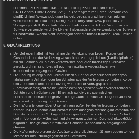
Du nimmst zur Kenntnis, dass es sich bei phpBB um eine unter der „
GNU General Public License v2
“ (GPL) bereitgestellten Foren-Software von
phpBB Limited (www.phpbb.com) handelt; deutschsprachige Informationen
werden durch die deutschsprachige Community unter www.phpbb.de zur
Verfügung gestellt. Beide haben keinen Einfluss auf die Art und Weise, wie die
Software verwendet wird. Sie können insbesondere die Verwendung der Software
für bestimmte Zwecke nicht untersagen oder auf Inhalte fremder Foren Einfluss
nehmen.
5. GEWÄHRLEISTUNG
Der Betreiber haftet mit Ausnahme der Verletzung von Leben, Körper und
Gesundheit und der Verletzung wesentlicher Vertragspflichten (Kardinalpflichten)
nur für Schäden, die auf ein vorsätzliches oder grob fahrlässiges Verhalten
zurückzuführen sind. Dies gilt auch für mittelbare Folgeschäden wie
insbesondere entgangenen Gewinn.
Die Haftung ist gegenüber Verbrauchern außer bei vorsätzlichem oder grob
fahrlässigem Verhalten oder bei Schäden aus der Verletzung von Leben, Körper
und Gesundheit und der Verletzung wesentlicher Vertragspflichten
(Kardinalpflichten) auf die bei Vertragsschluss typischerweise vorhersehbaren
Schäden und im übrigen der Höhe nach auf die vertragstypischen
Durchschnittsschäden begrenzt. Dies gilt auch für mittelbare Folgeschäden wie
insbesondere entgangenen Gewinn.
Die Haftung ist gegenüber Unternehmern außer bei der Verletzung von Leben,
Körper und Gesundheit oder vorsätzlichem oder grob fahrlässigem Verhalten des
Betreibers auf die bei Vertragsschluss typischerweise vorhersehbaren Schäden
und im Übrigen der Höhe nach auf die vertragstypischen Durchschnittsschäden
begrenzt. Dies gilt auch für mittelbare Schäden, insbesondere entgangenen
Gewinn.
Die Haftungsbegrenzung der Absätze a bis c gilt sinngemäß auch zugunsten der
Mitarbeiter und Erfüllungsgehilfen des Betreibers.