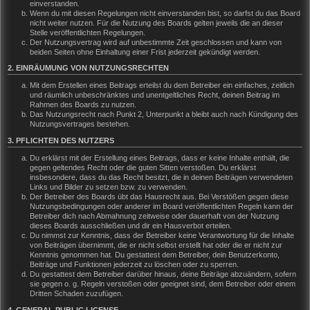
einverstanden.
Wenn du mit diesen Regelungen nicht einverstanden bist, so darfst du das Board
nicht weiter nutzen. Für die Nutzung des Boards gelten jeweils die an dieser
Stelle veröffentlichten Regelungen.
Der Nutzungsvertrag wird auf unbestimmte Zeit geschlossen und kann von
beiden Seiten ohne Einhaltung einer Frist jederzeit gekündigt werden.
2. EINRÄUMUNG VON NUTZUNGSRECHTEN
Mit dem Erstellen eines Beitrags erteilst du dem Betreiber ein einfaches, zeitlich
und räumlich unbeschränktes und unentgeltliches Recht, deinen Beitrag im
Rahmen des Boards zu nutzen.
Das Nutzungsrecht nach Punkt 2, Unterpunkt a bleibt auch nach Kündigung des
Nutzungsvertrages bestehen.
3. PFLICHTEN DES NUTZERS
Du erklärst mit der Erstellung eines Beitrags, dass er keine Inhalte enthält, die
gegen geltendes Recht oder die guten Sitten verstoßen. Du erklärst
insbesondere, dass du das Recht besitzt, die in deinen Beiträgen verwendeten
Links und Bilder zu setzen bzw. zu verwenden.
Der Betreiber des Boards übt das Hausrecht aus. Bei Verstößen gegen diese
Nutzungsbedingungen oder anderer im Board veröffentlichten Regeln kann der
Betreiber dich nach Abmahnung zeitweise oder dauerhaft von der Nutzung
dieses Boards ausschließen und dir ein Hausverbot erteilen.
Du nimmst zur Kenntnis, dass der Betreiber keine Verantwortung für die Inhalte
von Beiträgen übernimmt, die er nicht selbst erstellt hat oder die er nicht zur
Kenntnis genommen hat. Du gestattest dem Betreiber, dein Benutzerkonto,
Beiträge und Funktionen jederzeit zu löschen oder zu sperren.
Du gestattest dem Betreiber darüber hinaus, deine Beiträge abzuändern, sofern
sie gegen o. g. Regeln verstoßen oder geeignet sind, dem Betreiber oder einem
Dritten Schaden zuzufügen.
4. GENERAL PUBLIC LICENSE