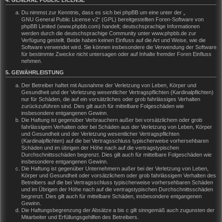
Du nimmst zur Kenntnis, dass es sich bei phpBB um eine unter der „
GNU General Public License v2
“ (GPL) bereitgestellten Foren-Software von
phpBB Limited (www.phpbb.com) handelt; deutschsprachige Informationen
werden durch die deutschsprachige Community unter www.phpbb.de zur
Verfügung gestellt. Beide haben keinen Einfluss auf die Art und Weise, wie die
Software verwendet wird. Sie können insbesondere die Verwendung der Software
für bestimmte Zwecke nicht untersagen oder auf Inhalte fremder Foren Einfluss
nehmen.
5. GEWÄHRLEISTUNG
Der Betreiber haftet mit Ausnahme der Verletzung von Leben, Körper und
Gesundheit und der Verletzung wesentlicher Vertragspflichten (Kardinalpflichten)
nur für Schäden, die auf ein vorsätzliches oder grob fahrlässiges Verhalten
zurückzuführen sind. Dies gilt auch für mittelbare Folgeschäden wie
insbesondere entgangenen Gewinn.
Die Haftung ist gegenüber Verbrauchern außer bei vorsätzlichem oder grob
fahrlässigem Verhalten oder bei Schäden aus der Verletzung von Leben, Körper
und Gesundheit und der Verletzung wesentlicher Vertragspflichten
(Kardinalpflichten) auf die bei Vertragsschluss typischerweise vorhersehbaren
Schäden und im übrigen der Höhe nach auf die vertragstypischen
Durchschnittsschäden begrenzt. Dies gilt auch für mittelbare Folgeschäden wie
insbesondere entgangenen Gewinn.
Die Haftung ist gegenüber Unternehmern außer bei der Verletzung von Leben,
Körper und Gesundheit oder vorsätzlichem oder grob fahrlässigem Verhalten des
Betreibers auf die bei Vertragsschluss typischerweise vorhersehbaren Schäden
und im Übrigen der Höhe nach auf die vertragstypischen Durchschnittsschäden
begrenzt. Dies gilt auch für mittelbare Schäden, insbesondere entgangenen
Gewinn.
Die Haftungsbegrenzung der Absätze a bis c gilt sinngemäß auch zugunsten der
Mitarbeiter und Erfüllungsgehilfen des Betreibers.