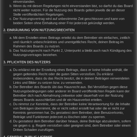
einverstanden.
Wenn du mit diesen Regelungen nicht einverstanden bist, so darfst du das Board
nicht weiter nutzen. Für die Nutzung des Boards gelten jeweils die an dieser
Stelle veröffentlichten Regelungen.
Der Nutzungsvertrag wird auf unbestimmte Zeit geschlossen und kann von
beiden Seiten ohne Einhaltung einer Frist jederzeit gekündigt werden.
2. EINRÄUMUNG VON NUTZUNGSRECHTEN
Mit dem Erstellen eines Beitrags erteilst du dem Betreiber ein einfaches, zeitlich
und räumlich unbeschränktes und unentgeltliches Recht, deinen Beitrag im
Rahmen des Boards zu nutzen.
Das Nutzungsrecht nach Punkt 2, Unterpunkt a bleibt auch nach Kündigung des
Nutzungsvertrages bestehen.
3. PFLICHTEN DES NUTZERS
Du erklärst mit der Erstellung eines Beitrags, dass er keine Inhalte enthält, die
gegen geltendes Recht oder die guten Sitten verstoßen. Du erklärst
insbesondere, dass du das Recht besitzt, die in deinen Beiträgen verwendeten
Links und Bilder zu setzen bzw. zu verwenden.
Der Betreiber des Boards übt das Hausrecht aus. Bei Verstößen gegen diese
Nutzungsbedingungen oder anderer im Board veröffentlichten Regeln kann der
Betreiber dich nach Abmahnung zeitweise oder dauerhaft von der Nutzung
dieses Boards ausschließen und dir ein Hausverbot erteilen.
Du nimmst zur Kenntnis, dass der Betreiber keine Verantwortung für die Inhalte
von Beiträgen übernimmt, die er nicht selbst erstellt hat oder die er nicht zur
Kenntnis genommen hat. Du gestattest dem Betreiber, dein Benutzerkonto,
Beiträge und Funktionen jederzeit zu löschen oder zu sperren.
Du gestattest dem Betreiber darüber hinaus, deine Beiträge abzuändern, sofern
sie gegen o. g. Regeln verstoßen oder geeignet sind, dem Betreiber oder einem
Dritten Schaden zuzufügen.
4. GENERAL PUBLIC LICENSE