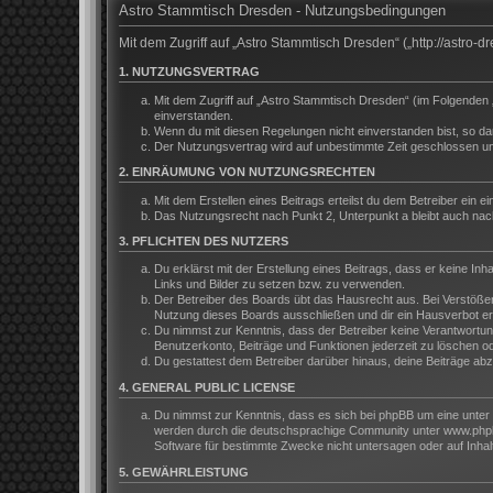
Astro Stammtisch Dresden - Nutzungsbedingungen
Mit dem Zugriff auf „Astro Stammtisch Dresden“ („http://astro
1. NUTZUNGSVERTRAG
Mit dem Zugriff auf „Astro Stammtisch Dresden“ (im Folgenden 
einverstanden.
Wenn du mit diesen Regelungen nicht einverstanden bist, so darf
Der Nutzungsvertrag wird auf unbestimmte Zeit geschlossen und
2. EINRÄUMUNG VON NUTZUNGSRECHTEN
Mit dem Erstellen eines Beitrags erteilst du dem Betreiber ein
Das Nutzungsrecht nach Punkt 2, Unterpunkt a bleibt auch na
3. PFLICHTEN DES NUTZERS
Du erklärst mit der Erstellung eines Beitrags, dass er keine In
Links und Bilder zu setzen bzw. zu verwenden.
Der Betreiber des Boards übt das Hausrecht aus. Bei Verstöße
Nutzung dieses Boards ausschließen und dir ein Hausverbot ert
Du nimmst zur Kenntnis, dass der Betreiber keine Verantwortung 
Benutzerkonto, Beiträge und Funktionen jederzeit zu löschen o
Du gestattest dem Betreiber darüber hinaus, deine Beiträge ab
4. GENERAL PUBLIC LICENSE
Du nimmst zur Kenntnis, dass es sich bei phpBB um eine unter 
werden durch die deutschsprachige Community unter www.phpbb.
Software für bestimmte Zwecke nicht untersagen oder auf Inhal
5. GEWÄHRLEISTUNG