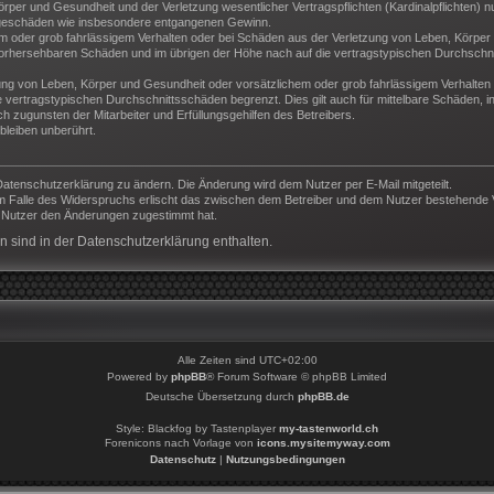
per und Gesundheit und der Verletzung wesentlicher Vertragspflichten (Kardinalpflichten) nu
Folgeschäden wie insbesondere entgangenen Gewinn.
m oder grob fahrlässigem Verhalten oder bei Schäden aus der Verletzung von Leben, Körper 
e vorhersehbaren Schäden und im übrigen der Höhe nach auf die vertragstypischen Durchschni
ng von Leben, Körper und Gesundheit oder vorsätzlichem oder grob fahrlässigem Verhalten d
vertragstypischen Durchschnittsschäden begrenzt. Dies gilt auch für mittelbare Schäden,
 zugunsten der Mitarbeiter und Erfüllungsgehilfen des Betreibers.
leiben unberührt.
Datenschutzerklärung zu ändern. Die Änderung wird dem Nutzer per E-Mail mitgeteilt.
m Falle des Widerspruchs erlischt das zwischen dem Betreiber und dem Nutzer bestehende Ve
r Nutzer den Änderungen zugestimmt hat.
 sind in der Datenschutzerklärung enthalten.
Alle Zeiten sind
UTC+02:00
Powered by
phpBB
® Forum Software © phpBB Limited
Deutsche Übersetzung durch
phpBB.de
Style: Blackfog by Tastenplayer
my-tastenworld.ch
Forenicons nach Vorlage von
icons.mysitemyway.com
Datenschutz
|
Nutzungsbedingungen