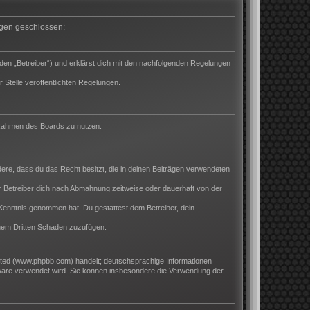
ungen geschlossen:
den „Betreiber“) und erklärst dich mit den nachfolgenden Regelungen
 Stelle veröffentlichten Regelungen.
m Rahmen des Boards zu nutzen.
ndere, dass du das Recht besitzt, die in deinen Beiträgen verwendeten
 Betreiber dich nach Abmahnung zeitweise oder dauerhaft von der
ur Kenntnis genommen hat. Du gestattest dem Betreiber, dein
inem Dritten Schaden zuzufügen.
ited (www.phpbb.com) handelt; deutschsprachige Informationen
tware verwendet wird. Sie können insbesondere die Verwendung der