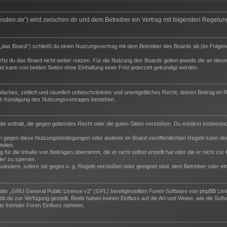
-dresden.de“) wird zwischen dir und dem Betreiber ein Vertrag mit folgenden Regel
„das Board“) schließt du einen Nutzungsvertrag mit dem Betreiber des Boards ab (im Folgen
st du das Board nicht weiter nutzen. Für die Nutzung des Boards gelten jeweils die an dieser
 kann von beiden Seiten ohne Einhaltung einer Frist jederzeit gekündigt werden.
 einfaches, zeitlich und räumlich unbeschränktes und unentgeltliches Recht, deinen Beitrag i
ch Kündigung des Nutzungsvertrages bestehen.
halte enthält, die gegen geltendes Recht oder die guten Sitten verstoßen. Du erklärst insbeso
n gegen diese Nutzungsbedingungen oder anderer im Board veröffentlichten Regeln kann der
eilen.
für die Inhalte von Beiträgen übernimmt, die er nicht selbst erstellt hat oder die er nicht z
der zu sperren.
zuändern, sofern sie gegen o. g. Regeln verstoßen oder geeignet sind, dem Betreiber oder e
der „
GNU General Public License v2
“ (GPL) bereitgestellten Foren-Software von phpBB Lim
de zur Verfügung gestellt. Beide haben keinen Einfluss auf die Art und Weise, wie die Sof
te fremder Foren Einfluss nehmen.