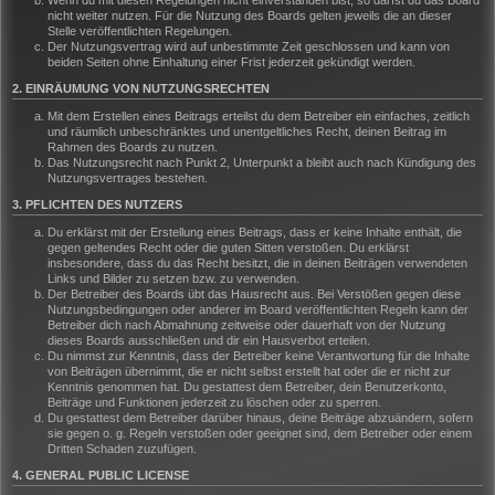
Wenn du mit diesen Regelungen nicht einverstanden bist, so darfst du das Board
nicht weiter nutzen. Für die Nutzung des Boards gelten jeweils die an dieser
Stelle veröffentlichten Regelungen.
Der Nutzungsvertrag wird auf unbestimmte Zeit geschlossen und kann von
beiden Seiten ohne Einhaltung einer Frist jederzeit gekündigt werden.
2. EINRÄUMUNG VON NUTZUNGSRECHTEN
Mit dem Erstellen eines Beitrags erteilst du dem Betreiber ein einfaches, zeitlich
und räumlich unbeschränktes und unentgeltliches Recht, deinen Beitrag im
Rahmen des Boards zu nutzen.
Das Nutzungsrecht nach Punkt 2, Unterpunkt a bleibt auch nach Kündigung des
Nutzungsvertrages bestehen.
3. PFLICHTEN DES NUTZERS
Du erklärst mit der Erstellung eines Beitrags, dass er keine Inhalte enthält, die
gegen geltendes Recht oder die guten Sitten verstoßen. Du erklärst
insbesondere, dass du das Recht besitzt, die in deinen Beiträgen verwendeten
Links und Bilder zu setzen bzw. zu verwenden.
Der Betreiber des Boards übt das Hausrecht aus. Bei Verstößen gegen diese
Nutzungsbedingungen oder anderer im Board veröffentlichten Regeln kann der
Betreiber dich nach Abmahnung zeitweise oder dauerhaft von der Nutzung
dieses Boards ausschließen und dir ein Hausverbot erteilen.
Du nimmst zur Kenntnis, dass der Betreiber keine Verantwortung für die Inhalte
von Beiträgen übernimmt, die er nicht selbst erstellt hat oder die er nicht zur
Kenntnis genommen hat. Du gestattest dem Betreiber, dein Benutzerkonto,
Beiträge und Funktionen jederzeit zu löschen oder zu sperren.
Du gestattest dem Betreiber darüber hinaus, deine Beiträge abzuändern, sofern
sie gegen o. g. Regeln verstoßen oder geeignet sind, dem Betreiber oder einem
Dritten Schaden zuzufügen.
4. GENERAL PUBLIC LICENSE