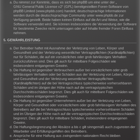
Du nimmst zur Kenntnis, dass es sich bei phpBB um eine unter der „
GNU General Public License v2
“ (GPL) bereitgestellten Foren-Software von
phpBB Limited (www.phpbb.com) handelt; deutschsprachige Informationen
werden durch die deutschsprachige Community unter www.phpbb.de zur
Verfügung gestellt. Beide haben keinen Einfluss auf die Art und Weise, wie die
Software verwendet wird. Sie können insbesondere die Verwendung der Software
für bestimmte Zwecke nicht untersagen oder auf Inhalte fremder Foren Einfluss
nehmen.
5. GEWÄHRLEISTUNG
Der Betreiber haftet mit Ausnahme der Verletzung von Leben, Körper und
Gesundheit und der Verletzung wesentlicher Vertragspflichten (Kardinalpflichten)
nur für Schäden, die auf ein vorsätzliches oder grob fahrlässiges Verhalten
zurückzuführen sind. Dies gilt auch für mittelbare Folgeschäden wie
insbesondere entgangenen Gewinn.
Die Haftung ist gegenüber Verbrauchern außer bei vorsätzlichem oder grob
fahrlässigem Verhalten oder bei Schäden aus der Verletzung von Leben, Körper
und Gesundheit und der Verletzung wesentlicher Vertragspflichten
(Kardinalpflichten) auf die bei Vertragsschluss typischerweise vorhersehbaren
Schäden und im übrigen der Höhe nach auf die vertragstypischen
Durchschnittsschäden begrenzt. Dies gilt auch für mittelbare Folgeschäden wie
insbesondere entgangenen Gewinn.
Die Haftung ist gegenüber Unternehmern außer bei der Verletzung von Leben,
Körper und Gesundheit oder vorsätzlichem oder grob fahrlässigem Verhalten des
Betreibers auf die bei Vertragsschluss typischerweise vorhersehbaren Schäden
und im Übrigen der Höhe nach auf die vertragstypischen Durchschnittsschäden
begrenzt. Dies gilt auch für mittelbare Schäden, insbesondere entgangenen
Gewinn.
Die Haftungsbegrenzung der Absätze a bis c gilt sinngemäß auch zugunsten der
Mitarbeiter und Erfüllungsgehilfen des Betreibers.
Ansprüche für eine Haftung aus zwingendem nationalem Recht bleiben
unberührt.