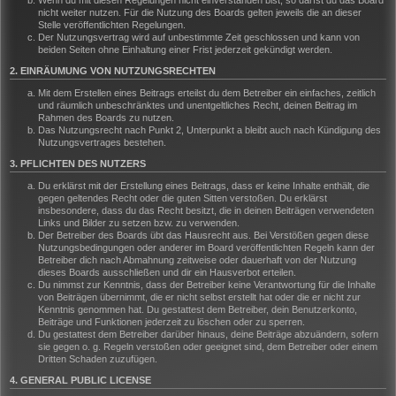
Wenn du mit diesen Regelungen nicht einverstanden bist, so darfst du das Board
nicht weiter nutzen. Für die Nutzung des Boards gelten jeweils die an dieser
Stelle veröffentlichten Regelungen.
Der Nutzungsvertrag wird auf unbestimmte Zeit geschlossen und kann von
beiden Seiten ohne Einhaltung einer Frist jederzeit gekündigt werden.
2. EINRÄUMUNG VON NUTZUNGSRECHTEN
Mit dem Erstellen eines Beitrags erteilst du dem Betreiber ein einfaches, zeitlich
und räumlich unbeschränktes und unentgeltliches Recht, deinen Beitrag im
Rahmen des Boards zu nutzen.
Das Nutzungsrecht nach Punkt 2, Unterpunkt a bleibt auch nach Kündigung des
Nutzungsvertrages bestehen.
3. PFLICHTEN DES NUTZERS
Du erklärst mit der Erstellung eines Beitrags, dass er keine Inhalte enthält, die
gegen geltendes Recht oder die guten Sitten verstoßen. Du erklärst
insbesondere, dass du das Recht besitzt, die in deinen Beiträgen verwendeten
Links und Bilder zu setzen bzw. zu verwenden.
Der Betreiber des Boards übt das Hausrecht aus. Bei Verstößen gegen diese
Nutzungsbedingungen oder anderer im Board veröffentlichten Regeln kann der
Betreiber dich nach Abmahnung zeitweise oder dauerhaft von der Nutzung
dieses Boards ausschließen und dir ein Hausverbot erteilen.
Du nimmst zur Kenntnis, dass der Betreiber keine Verantwortung für die Inhalte
von Beiträgen übernimmt, die er nicht selbst erstellt hat oder die er nicht zur
Kenntnis genommen hat. Du gestattest dem Betreiber, dein Benutzerkonto,
Beiträge und Funktionen jederzeit zu löschen oder zu sperren.
Du gestattest dem Betreiber darüber hinaus, deine Beiträge abzuändern, sofern
sie gegen o. g. Regeln verstoßen oder geeignet sind, dem Betreiber oder einem
Dritten Schaden zuzufügen.
4. GENERAL PUBLIC LICENSE