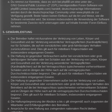
Du nimmst zur Kenntnis, dass es sich bei phpBB um eine unter der „
GNU General Public License v2
“ (GPL) bereitgestellten Foren-Software von
phpBB Limited (www.phpbb.com) handelt; deutschsprachige Informationen
werden durch die deutschsprachige Community unter www.phpbb.de zur
Verfügung gestellt. Beide haben keinen Einfluss auf die Art und Weise, wie die
Software verwendet wird. Sie können insbesondere die Verwendung der Software
für bestimmte Zwecke nicht untersagen oder auf Inhalte fremder Foren Einfluss
nehmen.
5. GEWÄHRLEISTUNG
Der Betreiber haftet mit Ausnahme der Verletzung von Leben, Körper und
Gesundheit und der Verletzung wesentlicher Vertragspflichten (Kardinalpflichten)
nur für Schäden, die auf ein vorsätzliches oder grob fahrlässiges Verhalten
zurückzuführen sind. Dies gilt auch für mittelbare Folgeschäden wie
insbesondere entgangenen Gewinn.
Die Haftung ist gegenüber Verbrauchern außer bei vorsätzlichem oder grob
fahrlässigem Verhalten oder bei Schäden aus der Verletzung von Leben, Körper
und Gesundheit und der Verletzung wesentlicher Vertragspflichten
(Kardinalpflichten) auf die bei Vertragsschluss typischerweise vorhersehbaren
Schäden und im übrigen der Höhe nach auf die vertragstypischen
Durchschnittsschäden begrenzt. Dies gilt auch für mittelbare Folgeschäden wie
insbesondere entgangenen Gewinn.
Die Haftung ist gegenüber Unternehmern außer bei der Verletzung von Leben,
Körper und Gesundheit oder vorsätzlichem oder grob fahrlässigem Verhalten des
Betreibers auf die bei Vertragsschluss typischerweise vorhersehbaren Schäden
und im Übrigen der Höhe nach auf die vertragstypischen Durchschnittsschäden
begrenzt. Dies gilt auch für mittelbare Schäden, insbesondere entgangenen
Gewinn.
Die Haftungsbegrenzung der Absätze a bis c gilt sinngemäß auch zugunsten der
Mitarbeiter und Erfüllungsgehilfen des Betreibers.
Ansprüche für eine Haftung aus zwingendem nationalem Recht bleiben
unberührt.