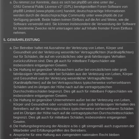
Du nimmst zur Kenntnis, dass es sich bei phpBB um eine unter der „
GNU General Public License v2
“ (GPL) bereitgestellten Foren-Software von
phpBB Limited (www.phpbb.com) handelt; deutschsprachige Informationen
werden durch die deutschsprachige Community unter www.phpbb.de zur
Verfügung gestellt. Beide haben keinen Einfluss auf die Art und Weise, wie die
Software verwendet wird. Sie können insbesondere die Verwendung der Software
für bestimmte Zwecke nicht untersagen oder auf Inhalte fremder Foren Einfluss
nehmen.
5. GEWÄHRLEISTUNG
Der Betreiber haftet mit Ausnahme der Verletzung von Leben, Körper und
Gesundheit und der Verletzung wesentlicher Vertragspflichten (Kardinalpflichten)
nur für Schäden, die auf ein vorsätzliches oder grob fahrlässiges Verhalten
zurückzuführen sind. Dies gilt auch für mittelbare Folgeschäden wie
insbesondere entgangenen Gewinn.
Die Haftung ist gegenüber Verbrauchern außer bei vorsätzlichem oder grob
fahrlässigem Verhalten oder bei Schäden aus der Verletzung von Leben, Körper
und Gesundheit und der Verletzung wesentlicher Vertragspflichten
(Kardinalpflichten) auf die bei Vertragsschluss typischerweise vorhersehbaren
Schäden und im übrigen der Höhe nach auf die vertragstypischen
Durchschnittsschäden begrenzt. Dies gilt auch für mittelbare Folgeschäden wie
insbesondere entgangenen Gewinn.
Die Haftung ist gegenüber Unternehmern außer bei der Verletzung von Leben,
Körper und Gesundheit oder vorsätzlichem oder grob fahrlässigem Verhalten des
Betreibers auf die bei Vertragsschluss typischerweise vorhersehbaren Schäden
und im Übrigen der Höhe nach auf die vertragstypischen Durchschnittsschäden
begrenzt. Dies gilt auch für mittelbare Schäden, insbesondere entgangenen
Gewinn.
Die Haftungsbegrenzung der Absätze a bis c gilt sinngemäß auch zugunsten der
Mitarbeiter und Erfüllungsgehilfen des Betreibers.
Ansprüche für eine Haftung aus zwingendem nationalem Recht bleiben
unberührt.