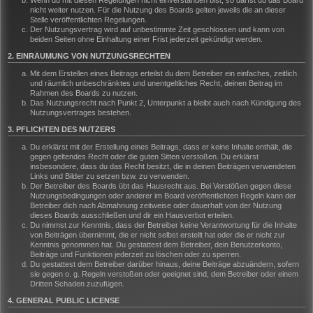
Wenn du mit diesen Regelungen nicht einverstanden bist, so darfst du das Board
nicht weiter nutzen. Für die Nutzung des Boards gelten jeweils die an dieser
Stelle veröffentlichten Regelungen.
Der Nutzungsvertrag wird auf unbestimmte Zeit geschlossen und kann von
beiden Seiten ohne Einhaltung einer Frist jederzeit gekündigt werden.
2. EINRÄUMUNG VON NUTZUNGSRECHTEN
Mit dem Erstellen eines Beitrags erteilst du dem Betreiber ein einfaches, zeitlich
und räumlich unbeschränktes und unentgeltliches Recht, deinen Beitrag im
Rahmen des Boards zu nutzen.
Das Nutzungsrecht nach Punkt 2, Unterpunkt a bleibt auch nach Kündigung des
Nutzungsvertrages bestehen.
3. PFLICHTEN DES NUTZERS
Du erklärst mit der Erstellung eines Beitrags, dass er keine Inhalte enthält, die
gegen geltendes Recht oder die guten Sitten verstoßen. Du erklärst
insbesondere, dass du das Recht besitzt, die in deinen Beiträgen verwendeten
Links und Bilder zu setzen bzw. zu verwenden.
Der Betreiber des Boards übt das Hausrecht aus. Bei Verstößen gegen diese
Nutzungsbedingungen oder anderer im Board veröffentlichten Regeln kann der
Betreiber dich nach Abmahnung zeitweise oder dauerhaft von der Nutzung
dieses Boards ausschließen und dir ein Hausverbot erteilen.
Du nimmst zur Kenntnis, dass der Betreiber keine Verantwortung für die Inhalte
von Beiträgen übernimmt, die er nicht selbst erstellt hat oder die er nicht zur
Kenntnis genommen hat. Du gestattest dem Betreiber, dein Benutzerkonto,
Beiträge und Funktionen jederzeit zu löschen oder zu sperren.
Du gestattest dem Betreiber darüber hinaus, deine Beiträge abzuändern, sofern
sie gegen o. g. Regeln verstoßen oder geeignet sind, dem Betreiber oder einem
Dritten Schaden zuzufügen.
4. GENERAL PUBLIC LICENSE